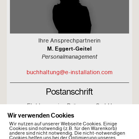
Ihre Ansprechpartnerin
M. Eggert-Geitel
Personalmanagement
buchhaltung@e-installation.com
Postanschrift
Elektroservice Brügmann GmbH
Zu den Hufen 6
Wir verwenden Cookies
17034 Neubrandenburg
Wir nutzen auf unserer Webseite Cookies. Einige
Cookies sind notwendig (z.B. für den Warenkorb)
andere sind nicht notwendig. Die nicht-notwendigen
Cookies helfen uns bei der Optimierung unseres