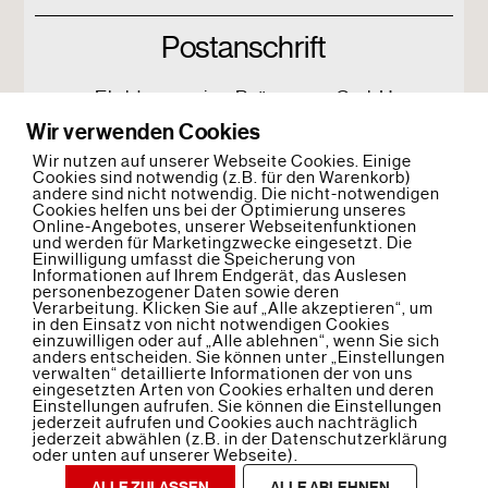
Postanschrift
Elektroservice Brügmann GmbH
Zu den Hufen 6
Wir verwenden Cookies
17034 Neubrandenburg
Wir nutzen auf unserer Webseite Cookies. Einige
Cookies sind notwendig (z.B. für den Warenkorb)
andere sind nicht notwendig. Die nicht-notwendigen
Cookies helfen uns bei der Optimierung unseres
Online-Angebotes, unserer Webseitenfunktionen
und werden für Marketingzwecke eingesetzt. Die
Einwilligung umfasst die Speicherung von
Informationen auf Ihrem Endgerät, das Auslesen
personenbezogener Daten sowie deren
Verarbeitung. Klicken Sie auf „Alle akzeptieren“, um
in den Einsatz von nicht notwendigen Cookies
einzuwilligen oder auf „Alle ablehnen“, wenn Sie sich
Back
anders entscheiden. Sie können unter „Einstellungen
To
verwalten“ detaillierte Informationen der von uns
Top
eingesetzten Arten von Cookies erhalten und deren
Einstellungen aufrufen. Sie können die Einstellungen
Kontakt
Impressum
Datenschutz
jederzeit aufrufen und Cookies auch nachträglich
jederzeit abwählen (z.B. in der Datenschutzerklärung
oder unten auf unserer Webseite).
©
Elektroservice Brügmann GmbH
2017
ALLE ZULASSEN
ALLE ABLEHNEN