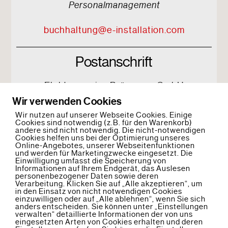
Personalmanagement
buchhaltung@e-installation.com
Postanschrift
Elektroservice Brügmann GmbH
Zu den Hufen 6
Wir verwenden Cookies
17034 Neubrandenburg
Wir nutzen auf unserer Webseite Cookies. Einige
Cookies sind notwendig (z.B. für den Warenkorb)
andere sind nicht notwendig. Die nicht-notwendigen
Cookies helfen uns bei der Optimierung unseres
Online-Angebotes, unserer Webseitenfunktionen
und werden für Marketingzwecke eingesetzt. Die
Einwilligung umfasst die Speicherung von
Informationen auf Ihrem Endgerät, das Auslesen
personenbezogener Daten sowie deren
Verarbeitung. Klicken Sie auf „Alle akzeptieren“, um
in den Einsatz von nicht notwendigen Cookies
einzuwilligen oder auf „Alle ablehnen“, wenn Sie sich
Back
anders entscheiden. Sie können unter „Einstellungen
To
verwalten“ detaillierte Informationen der von uns
Top
eingesetzten Arten von Cookies erhalten und deren