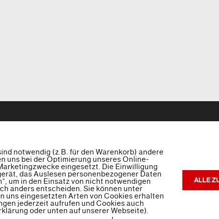
Back
To
Top
sind notwendig (z.B. für den Warenkorb) andere
en uns bei der Optimierung unseres Online-
Kontakt
Impressum
Datenschutz
arketingzwecke eingesetzt. Die Einwilligung
dgerät, das Auslesen personenbezogener Daten
ALLE Z
n“, um in den Einsatz von nicht notwendigen
©
Elektroservice Brügmann GmbH
2017
sich anders entscheiden. Sie können unter
von uns eingesetzten Arten von Cookies erhalten
Powered by
AR-Mediendesign
•
Themify WordPress Themes
ungen jederzeit aufrufen und Cookies auch
rklärung oder unten auf unserer Webseite).