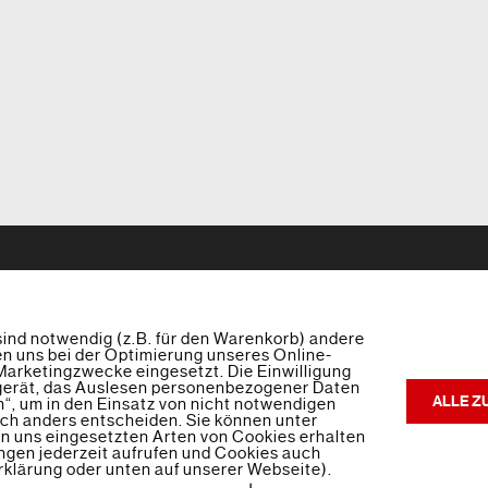
Back
To
Top
sind notwendig (z.B. für den Warenkorb) andere
en uns bei der Optimierung unseres Online-
Kontakt
Impressum
Datenschutz
arketingzwecke eingesetzt. Die Einwilligung
dgerät, das Auslesen personenbezogener Daten
ALLE Z
n“, um in den Einsatz von nicht notwendigen
©
Elektroservice Brügmann GmbH
2017
sich anders entscheiden. Sie können unter
von uns eingesetzten Arten von Cookies erhalten
Powered by
AR-Mediendesign
•
Themify WordPress Themes
ungen jederzeit aufrufen und Cookies auch
rklärung oder unten auf unserer Webseite).