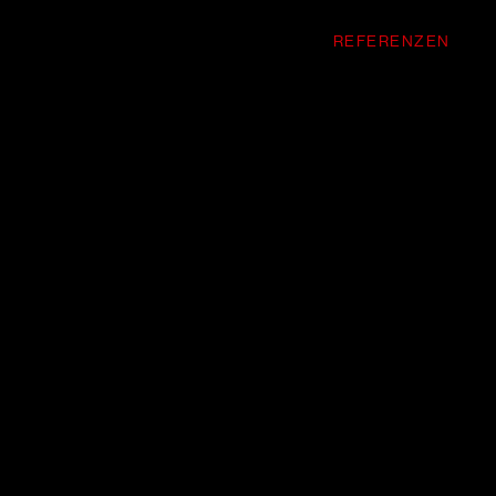
R UNS
LEISTUNGEN
KARRIERE
REFERENZEN