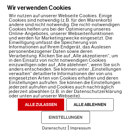
Wir verwenden Cookies
Wir nutzen auf unserer Webseite Cookies. Einige
Erste Referenz
Cookies sind notwendig (z.B. für den Warenkorb)
andere sind nicht notwendig. Die nicht-notwendigen
Cookies helfen uns bei der Optimierung unseres
Online-Angebotes, unserer Webseitenfunktionen
und werden für Marketingzwecke eingesetzt. Die
Einwilligung umfasst die Speicherung von
Informationen auf Ihrem Endgerät, das Auslesen
personenbezogener Daten sowie deren
Verarbeitung. Klicken Sie auf „Alle akzeptieren“, um
in den Einsatz von nicht notwendigen Cookies
einzuwilligen oder auf „Alle ablehnen“, wenn Sie sich
Back
anders entscheiden. Sie können unter „Einstellungen
To
verwalten“ detaillierte Informationen der von uns
Top
eingesetzten Arten von Cookies erhalten und deren
Einstellungen aufrufen. Sie können die Einstellungen
Kontakt
Impressum
Datenschutz
jederzeit aufrufen und Cookies auch nachträglich
jederzeit abwählen (z.B. in der Datenschutzerklärung
oder unten auf unserer Webseite).
©
Elektroservice Brügmann GmbH
2017
ALLE ZULASSEN
ALLE ABLEHNEN
Powered by
AR-Mediendesign
•
Themify WordPress
Themes
EINSTELLUNGEN
|
Datenschutz
Impressum